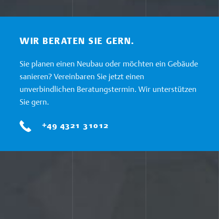
WIR BERATEN SIE GERN.
Sie planen einen Neubau oder möchten ein Gebäude
sanieren? Vereinbaren Sie jetzt einen
unverbindlichen Beratungstermin. Wir unterstützen
Sie gern.
+49 4321 31012