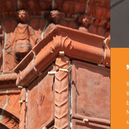
W
b
N