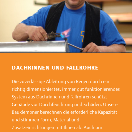
DACHRINNEN UND FALLROHRE
Die zuverlässige Ableitung von Regen durch ein
richtig dimensioniertes, immer gut funktionierendes
System aus Dachrinnen und Fallrohren schützt
Gebäude vor Durchfeuchtung und Schäden. Unsere
Bauklempner berechnen die erforderliche Kapazität
und stimmen Form, Material und
Zusatzeinrichtungen mit Ihnen ab. Auch um